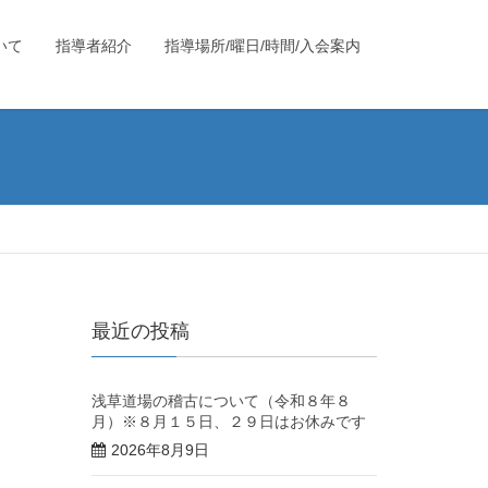
いて
指導者紹介
指導場所/曜日/時間/入会案内
最近の投稿
浅草道場の稽古について（令和８年８
月）※８月１５日、２９日はお休みです
2026年8月9日