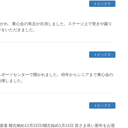
トピックス
開かれ、東心会の有志が出演しました。ステージ上で突きや蹴り
手をいただきました。
トピックス
ドスポーツセンターで開かれました。幼年からシニアまで東心会の
に発揮しました。
トピックス
塚道場 稽古納め12月22日/稽古始め1月12日 皆さま良い新年をお迎