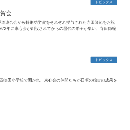
トピックス
祝賀会
手道連合会から特別功労賞をそれぞれ授与された寺田師範をお祝
1972年に東心会が創設されてからの歴代の弟子が集い、寺田師範
トピックス
立第四峡田小学校で開かれ、東心会の仲間たちが日頃の稽古の成果を